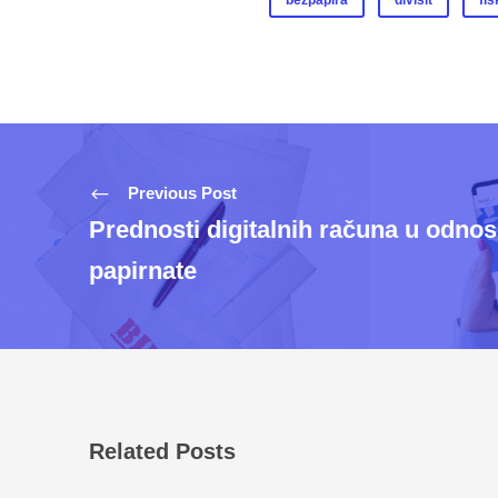
bezpapira
divisit
fis
Previous Post
Prednosti digitalnih računa u odno
papirnate
Related Posts