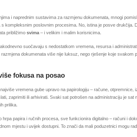
šenjima i naprednim sustavima za razmjenu dokumenata, mnogi pomisl
a s kompleksnim poslovnim procesima. No, istina je posve drukčija. Di
ta približimo
svima
– i velikim i malim korisnicima.
svakodnevno suočavaju s nedostatkom vremena, resursa i administr
ka razmjena dokumenata više nije luksuz, nego rješenje koje svakom 
 više fokusa na posao
a najviše vremena gube upravo na papirologiju – račune, otpremnice, i
i, zaprimiti ili arhivirati. Svaki sat potrošen na administraciju je sa
h prilika.
o hrpa papira i ručnih procesa, sve funkcionira digitalno – računi i do
ednom mjestu i uvijek dostupni. To znači da mali poduzetnici mogu radit