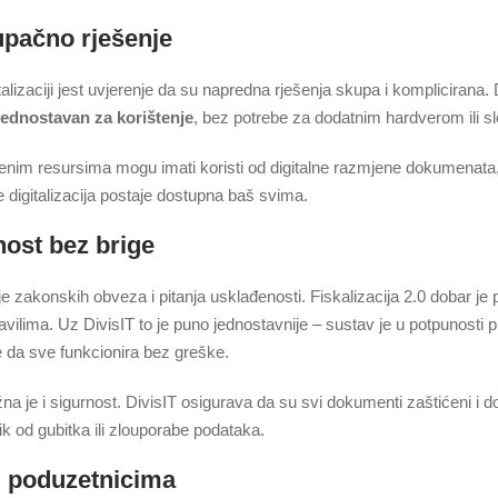
upačno rješenje
alizaciji jest uvjerenje da su napredna rješenja skupa i komplicirana. D
jednostavan za korištenje
, bez potrebe za dodatnim hardverom ili s
ičenim resursima mogu imati koristi od digitalne razmjene dokumenata, 
 digitalizacija postaje dostupna baš svima.
nost bez brige
je zakonskih obveza i pitanja usklađenosti. Fiskalizacija 2.0 dobar je 
ravilima. Uz DivisIT to je puno jednostavnije – sustav je u potpunost
 da sve funkcionira bez greške.
a je i sigurnost. DivisIT osigurava da su svi dokumenti zaštićeni i 
ik od gubitka ili zlouporabe podataka.
m poduzetnicima