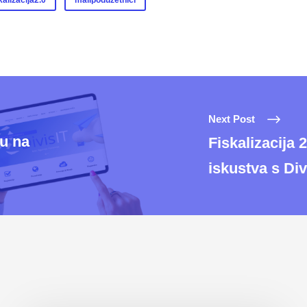
kalizacija2.0
malipoduzetnici
Next Post
su na
Fiskalizacija 
iskustva s Di