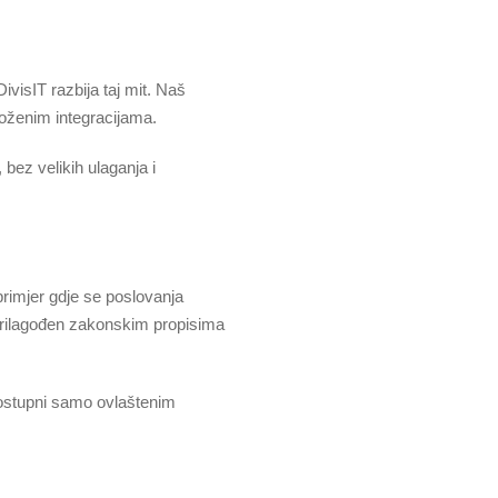
ivisIT razbija taj mit. Naš
loženim integracijama.
bez velikih ulaganja i
primjer gdje se poslovanja
i prilagođen zakonskim propisima
dostupni samo ovlaštenim