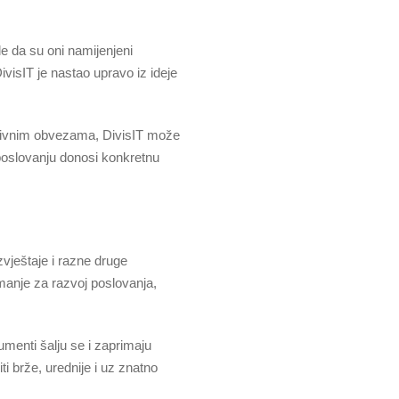
e da su oni namijenjeni
visIT je nastao upravo iz ideje
ativnim obvezama, DivisIT može
poslovanju donosi konkretnu
zvještaje i razne druge
t manje za razvoj poslovanja,
kumenti šalju se i zaprimaju
i brže, urednije i uz znatno