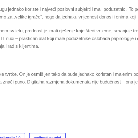
gu jednako koriste i najveći poslovni subjekti i mali poduzetnici. To 
o za „velike igrače“, nego da jednaku vrijednost donosi i onima koji 
svijetu, prednost je imati rješenje koje štedi vrijeme, smanjuje tro
T nudi – praktičan alat koji male poduzetnike oslobađa papirologije i 
a i rad s klijentima.
ike tvrtke. On je osmišljen tako da bude jednako koristan i malenim 
znači puno. Digitalna razmjena dokumenata nije budućnost – ona je s