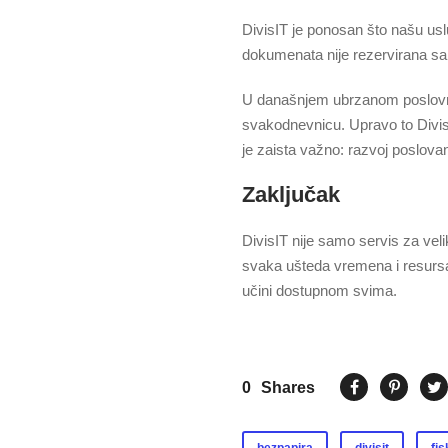
DivisIT je ponosan što našu uslu
dokumenata nije rezervirana sam
U današnjem ubrzanom poslovnom 
svakodnevnicu. Upravo to DivisI
je zaista važno: razvoj poslovanj
Zaključak
DivisIT nije samo servis za vel
svaka ušteda vremena i resursa 
učini dostupnom svima.
0
Shares