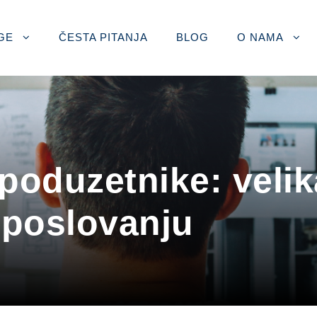
GE
ČESTA PITANJA
BLOG
O NAMA
 poduzetnike: veli
poslovanju