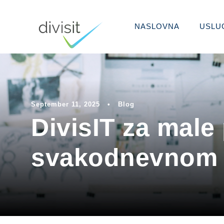
NASLOVNA
USLU
September 11, 2025
•
Blog
DivisIT za male
svakodnevnom 