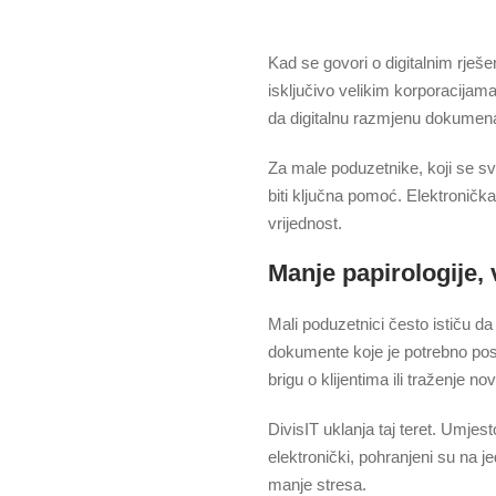
Kad se govori o digitalnim rje
isključivo velikim korporacijam
da digitalnu razmjenu dokumena
Za male poduzetnike, koji se 
biti ključna pomoć. Elektronič
vrijednost.
Manje papirologije,
Mali poduzetnici često ističu d
dokumente koje je potrebno poslat
brigu o klijentima ili traženje novi
DivisIT uklanja taj teret. Umjest
elektronički, pohranjeni su na j
manje stresa.