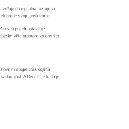
potvrđuje da digitalna razmjena
tek grade svoje poslovanje.
škove i pojednostavljuje
daje im više prostora za ono što
poslovnim subjektima kojima
adašnjost. A DivisIT je tu da je