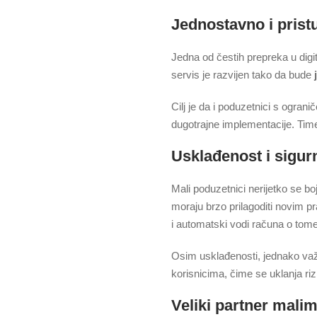
Jednostavno i prist
Jedna od čestih prepreka u digit
servis je razvijen tako da bude
Cilj je da i poduzetnici s ogran
dugotrajne implementacije. Time
Usklađenost i sigur
Mali poduzetnici nerijetko se bo
moraju brzo prilagoditi novim p
i automatski vodi računa o tome
Osim usklađenosti, jednako važn
korisnicima, čime se uklanja riz
Veliki partner mali